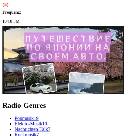
Frequenz:
104.0 FM
Radio-Genres
Popmusik
19
Elektro-Musik
10
Nachrichten-Talk
7
Rockmusik
7