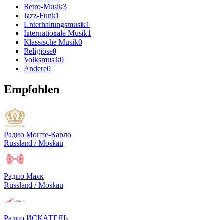
Retro-Musik
3
Jazz-Funk
1
Unterhaltungsmusik
1
Internationale Musik
1
Klassische Musik
0
Religiöse
0
Volksmusik
0
Andere
0
Empfohlen
Радио Монте-Карло
Russland / Moskau
Радио Маяк
Russland / Moskau
Радио ИСКАТЕЛЬ