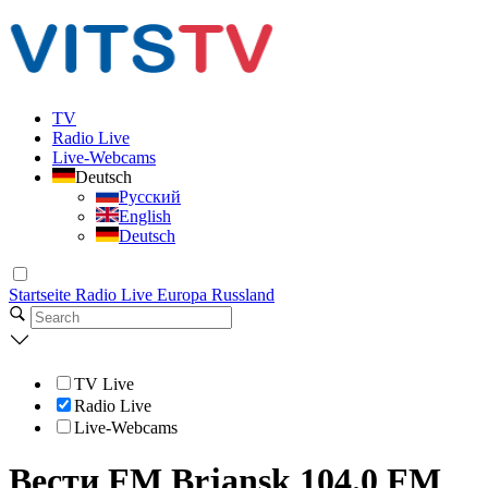
TV
Radio Live
Live-Webcams
Deutsch
Русский
English
Deutsch
Startseite
Radio Live
Europa
Russland
TV Live
Radio Live
Live-Webcams
Вести FM Brjansk 104.0 FM