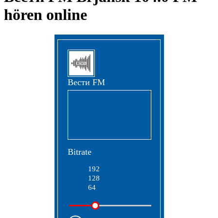
hören online
Вести FM
Bitrate
192
128
64