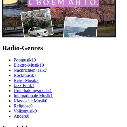
Radio-Genres
Popmusik
19
Elektro-Musik
10
Nachrichten-Talk
7
Rockmusik
7
Retro-Musik
3
Jazz-Funk
1
Unterhaltungsmusik
1
Internationale Musik
1
Klassische Musik
0
Religiöse
0
Volksmusik
0
Andere
0