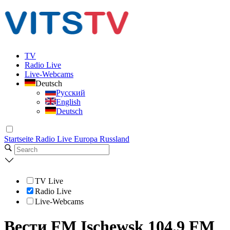
TV
Radio Live
Live-Webcams
Deutsch
Русский
English
Deutsch
Startseite
Radio Live
Europa
Russland
TV Live
Radio Live
Live-Webcams
Вести FM Ischewsk 104.9 FM