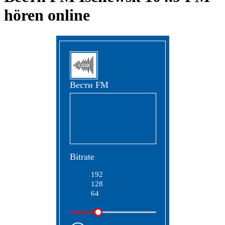
hören online
Вести FM
Bitrate
192
128
64