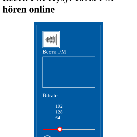
hören online
Вести FM
Bitrate
192
128
64