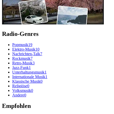
Radio-Genres
Popmusik
19
Elektro-Musik
10
Nachrichten-Talk
7
Rockmusik
7
Retro-Musik
3
Jazz-Funk
1
Unterhaltungsmusik
1
Internationale Musik
1
Klassische Musik
0
Religiöse
0
Volksmusik
0
Andere
0
Empfohlen