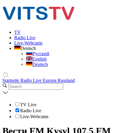
TV
Radio Live
Live-Webcams
Deutsch
Русский
English
Deutsch
Startseite
Radio Live
Europa
Russland
TV Live
Radio Live
Live-Webcams
Вести FM Kysyl 107.5 FM