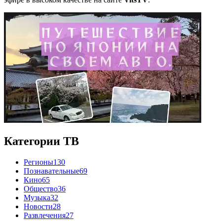
Категории ТВ
Регионы
130
Познавательные
69
Кино
65
Общество
36
Музыка
32
Новости
28
Развлечения
27