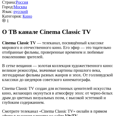
Страна:
Россия
Город:
Москва
Язык:
русский
Категория:
Кино
1
О ТВ канале Cinema Classic TV
Cinema Classic TV
— телеканал, посвящённый классике
мирового и отечественного кино. Его эфир — это тщательно
отобранные фильмы, проверенные временем и любимые
поколениями зрителей.
В сетке вещания — золотая коллекция художественного кино:
великие режиссёры, значимые картины прошлого века,
легендарные фильмы разных жанров и эпох. От голливудской
классики до шедевров советского кинематографа.
Cinema Classic TV создан для истинных ценителей искусства
кино, желающих окунуться в атмосферу эпох: от черно‑белых
драм до цветных визуальных поэм, с высокой эстетикой и
глубоким содержанием.
Смотрите телеканал «Cinema Classic TV» онлайн в прямом
эфире в высоком качестве на сайте
VitsTV
.