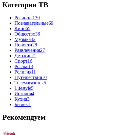
Категории ТВ
Регионы
130
Познавательные
69
Кино
65
Общество
36
Музыка
32
Новости
28
Развлечения
27
Детские
21
Спорт
16
Релакс
13
Религия
11
Путешествия
10
Телемагазины
5
Lifestyle
5
История
4
Кухня
3
Бизнес
1
Рекомендуем