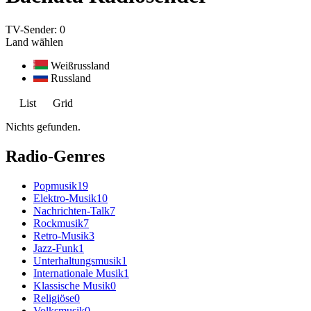
TV-Sender:
0
Land wählen
Weißrussland
Russland
List
Grid
Nichts gefunden.
Radio-Genres
Popmusik
19
Elektro-Musik
10
Nachrichten-Talk
7
Rockmusik
7
Retro-Musik
3
Jazz-Funk
1
Unterhaltungsmusik
1
Internationale Musik
1
Klassische Musik
0
Religiöse
0
Volksmusik
0