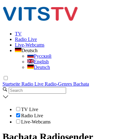
TV
Radio Live
Live-Webcams
Deutsch
Русский
English
Deutsch
Startseite
Radio Live
Radio-Genres
Bachata
TV Live
Radio Live
Live-Webcams
Bachata Radiosender