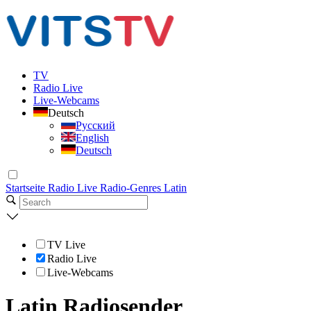
TV
Radio Live
Live-Webcams
Deutsch
Русский
English
Deutsch
Startseite
Radio Live
Radio-Genres
Latin
TV Live
Radio Live
Live-Webcams
Latin Radiosender