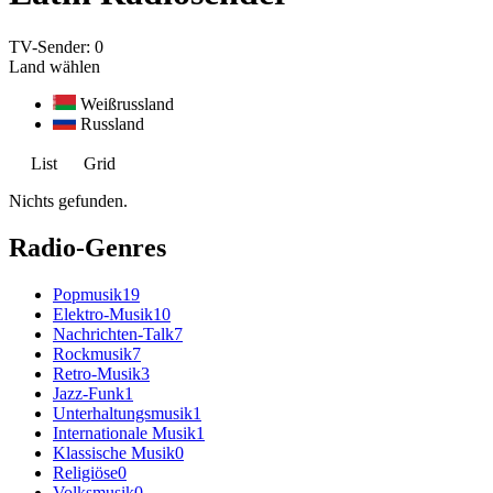
TV-Sender:
0
Land wählen
Weißrussland
Russland
List
Grid
Nichts gefunden.
Radio-Genres
Popmusik
19
Elektro-Musik
10
Nachrichten-Talk
7
Rockmusik
7
Retro-Musik
3
Jazz-Funk
1
Unterhaltungsmusik
1
Internationale Musik
1
Klassische Musik
0
Religiöse
0
Volksmusik
0