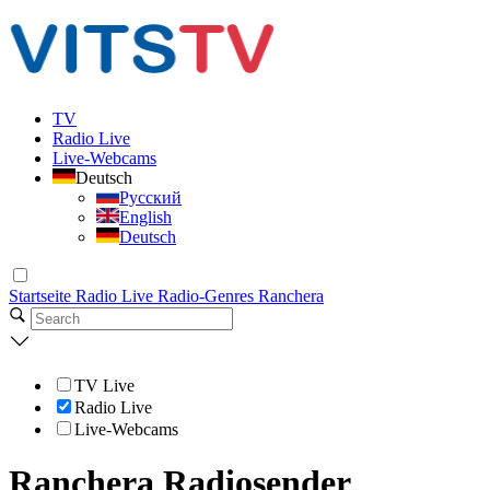
TV
Radio Live
Live-Webcams
Deutsch
Русский
English
Deutsch
Startseite
Radio Live
Radio-Genres
Ranchera
TV Live
Radio Live
Live-Webcams
Ranchera Radiosender