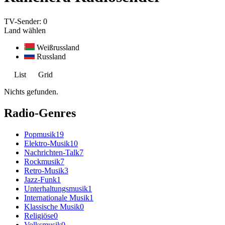
TV-Sender:
0
Land wählen
Weißrussland
Russland
List
Grid
Nichts gefunden.
Radio-Genres
Popmusik
19
Elektro-Musik
10
Nachrichten-Talk
7
Rockmusik
7
Retro-Musik
3
Jazz-Funk
1
Unterhaltungsmusik
1
Internationale Musik
1
Klassische Musik
0
Religiöse
0
Volksmusik
0