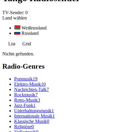
TV-Sender:
0
Land wählen
Weißrussland
Russland
List
Grid
Nichts gefunden.
Radio-Genres
Popmusik
19
Elektro-Musik
10
Nachrichten-Talk
7
Rockmusik
7
Retro-Musik
3
Jazz-Funk
1
Unterhaltungsmusik
1
Internationale Musik
1
Klassische Musik
0
Religiöse
0
Volksmusik
0