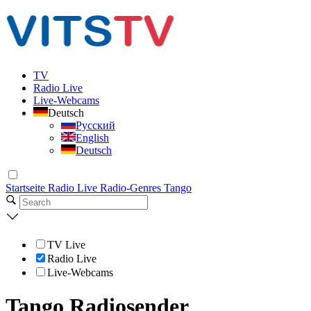
TV
Radio Live
Live-Webcams
Deutsch
Русский
English
Deutsch
Startseite
Radio Live
Radio-Genres
Tango
TV Live
Radio Live
Live-Webcams
Tango Radiosender