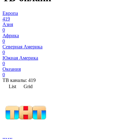
Европа
419
Азия
0
Африка
0
Северная Америка
0
Южная Америка
0
Океания
0
ТВ каналы:
419
List
Grid