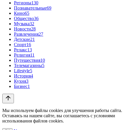
Регионы
130
Познавательные
69
Кино
65
Общество
36
Музыка
32
Новости
28
Развлечения
27
Детские
21
Спорт
16
Релакс
13
Религия
11
Путешествия
10
Телемагазины
5
Lifestyle
5
История
4
Кухня
3
Бизнес
1
Мы используем файлы cookies для улучшения работы сайта.
Оставаясь на нашем сайте, вы соглашаетесь с условиями
использования файлов cookies.